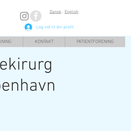
Dansk
:
English
Log ind til din profil
KNING
KONTAKT
PATIENTFORENING
ekirurg
benhavn