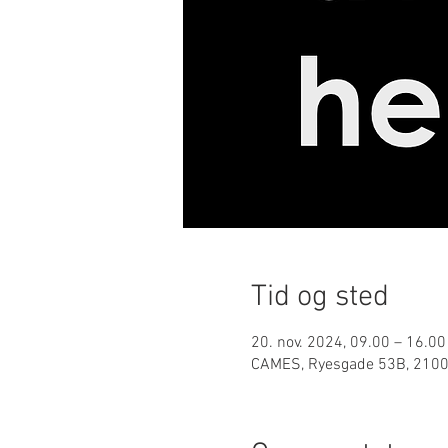
Tid og sted
20. nov. 2024, 09.00 – 16.00
CAMES, Ryesgade 53B, 210