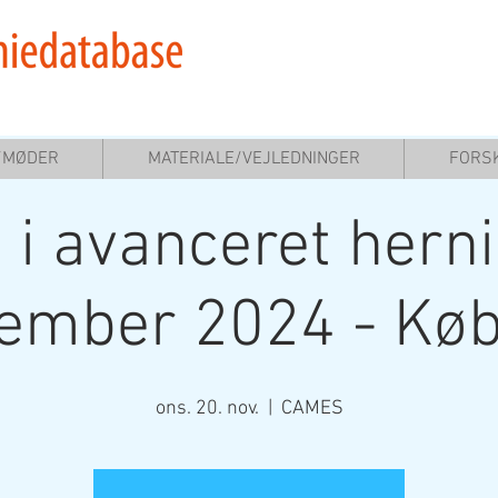
Indberetning af data
/MØDER
MATERIALE/VEJLEDNINGER
FORS
 i avanceret herni
vember 2024 - Kø
ons. 20. nov.
  |  
CAMES