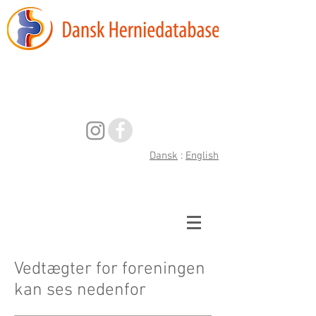
Indberetning
af data
Dansk
:
English
Vedtægter for foreningen
kan ses nedenfor