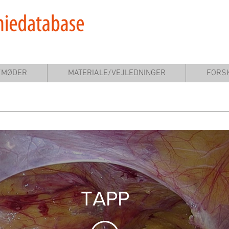
Indberetning af data
/MØDER
MATERIALE/VEJLEDNINGER
FORS
TAPP