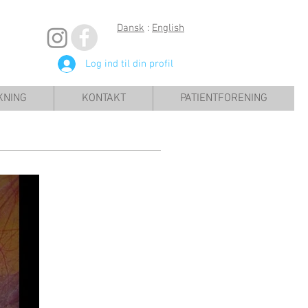
Dansk
:
English
Log ind til din profil
KNING
KONTAKT
PATIENTFORENING