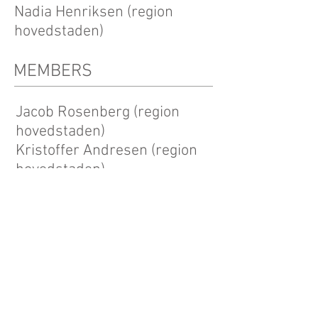
Nadia Henriksen (region
hovedstaden)
MEMBERS
Jacob Rosenberg (region
hovedstaden)
Kristoffer Andresen (region
hovedstaden)
Mette Willaume (region
sjælland)
Marianne Krogsgaard (region
sjælland)
Martin Kobborg (region syd)
Nellie Bering Zinther (region
midt)