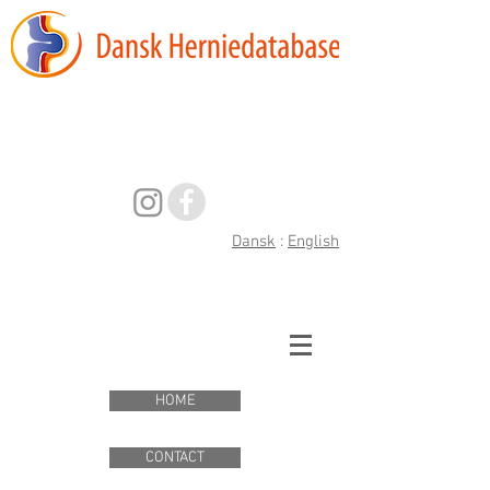
Indberetning
af data
Dansk
:
English
HOME
CONTACT